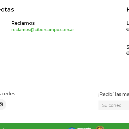
ectas
Reclamos
L
reclamos@cibercampo.com.ar
s redes
¡Recibí las me