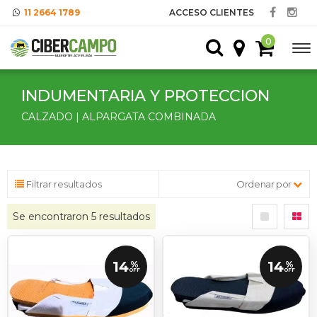
11 2664 1789
ACCESO CLIENTES
0
INDUMENTARIA Y PROTECCION
CALZADO | ALPARGATA COMBINADA
Filtrar resultados
Ordenar por
Se encontraron
5
resultados
14
14
%
%
OFF
OFF