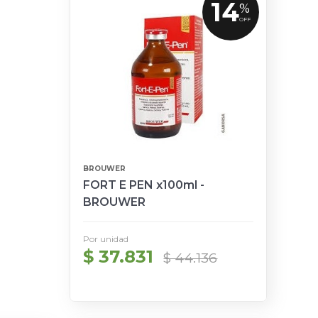
14
%
OFF
BROUWER
FORT E PEN x100ml -
BROUWER
Por unidad
$ 37.831
$ 44.136