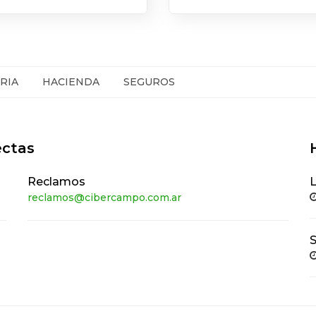
RIA
HACIENDA
SEGUROS
ectas
Reclamos
L
reclamos@cibercampo.com.ar