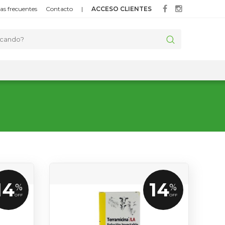
as frecuentes
Contacto
|
ACCESO CLIENTES
14
14
%
%
OFF
OFF