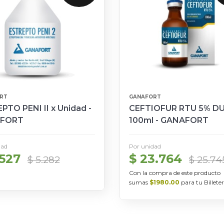
RT
GANAFORT
PTO PENI II x Unidad -
CEFTIOFUR RTU 5% DU
FORT
100ml - GANAFORT
dad
Por unidad
.527
$ 23.764
$ 5.282
$ 25.74
Con la compra de este producto
sumas
$1980.00
para tu Billeter