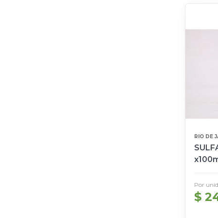
RIO DE 
SULF
x100m
Por uni
$ 2