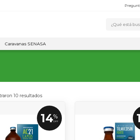
Pregunt
Caravanas SENASA
traron
10
resultados
14
%
OFF