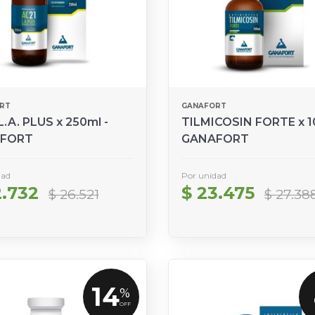
RT
GANAFORT
L.A. PLUS x 250ml -
TILMICOSIN FORTE x 1
FORT
GANAFORT
dad
Por unidad
2.732
$ 23.475
$ 26.521
$ 27.38
14
%
OFF