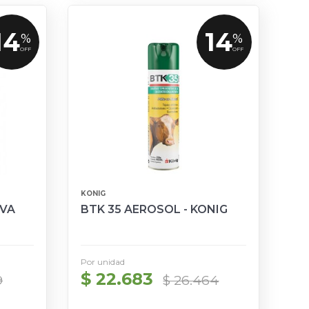
14
14
%
%
OFF
OFF
KONIG
EVA
BTK 35 AEROSOL - KONIG
Por unidad
$ 22.683
9
$ 26.464