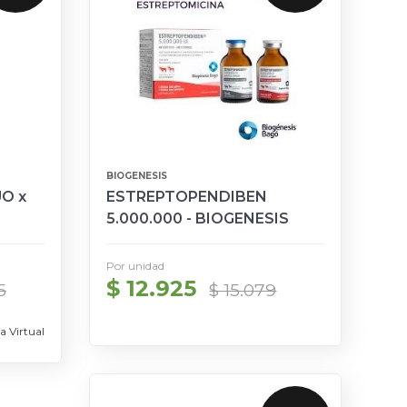
BIOGENESIS
O x
ESTREPTOPENDIBEN
5.000.000 - BIOGENESIS
BAGO
Por unidad
$ 12.925
5
$ 15.079
a Virtual