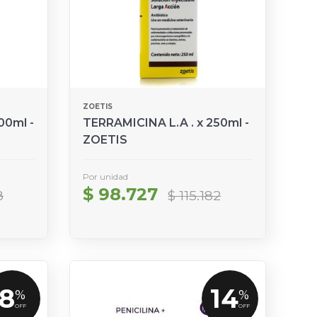
ZOETIS
00ml -
TERRAMICINA L.A . x 250ml -
ZOETIS
Por unidad
$ 98.727
8
$ 115.182
8
14
%
%
OFF
OFF