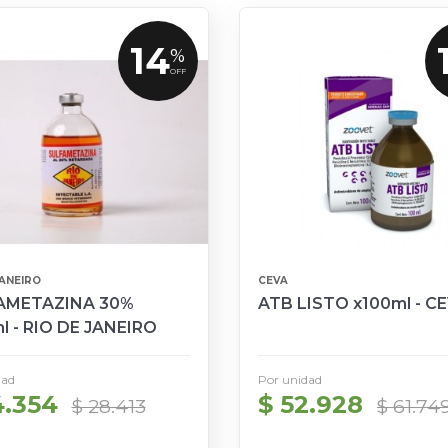
14
%
OFF
JANEIRO
CEVA
AMETAZINA 30%
ATB LISTO x100ml - C
l - RIO DE JANEIRO
dad
Por unidad
4.354
$ 52.928
$ 28.413
$ 61.74