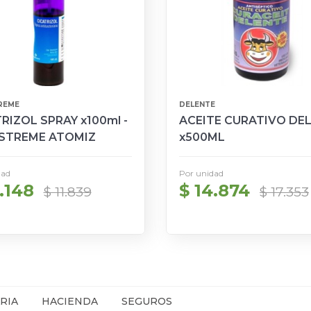
REME
DELENTE
RIZOL SPRAY x100ml -
ACEITE CURATIVO DE
STREME ATOMIZ
x500ML
dad
Por unidad
.148
$ 14.874
$ 11.839
$ 17.353
RIA
HACIENDA
SEGUROS