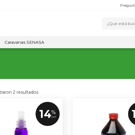
Pregunt
Caravanas SENASA
traron
2
resultados
14
%
OFF