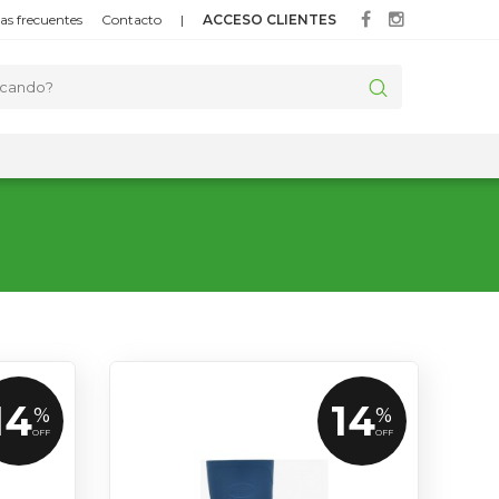
as frecuentes
Contacto
|
ACCESO CLIENTES
14
14
%
%
OFF
OFF