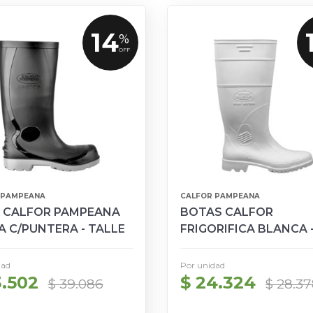
14
%
OFF
 PAMPEANA
CALFOR PAMPEANA
 CALFOR PAMPEANA
BOTAS CALFOR
A C/PUNTERA - TALLE
FRIGORIFICA BLANCA 
46
TALLE 36 A 37
dad
Por unidad
3.502
$ 24.324
$ 39.086
$ 28.3