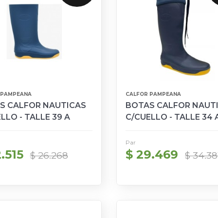
 PAMPEANA
CALFOR PAMPEANA
S CALFOR NAUTICAS
BOTAS CALFOR NAUT
LLO - TALLE 39 A
C/CUELLO - TALLE 34 
6
Par
.515
$ 29.469
$ 26.268
$ 34.38