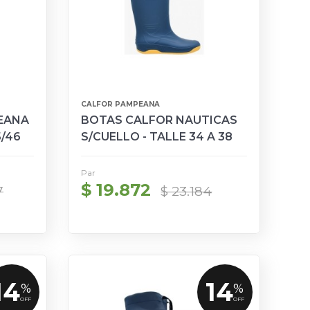
CALFOR PAMPEANA
EANA
BOTAS CALFOR NAUTICAS
5/46
S/CUELLO - TALLE 34 A 38
Par
$ 19.872
7
$ 23.184
14
14
%
%
OFF
OFF