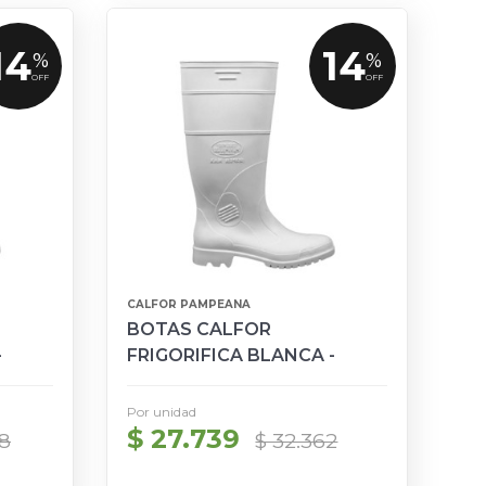
14
14
%
%
OFF
OFF
CALFOR PAMPEANA
BOTAS CALFOR
-
FRIGORIFICA BLANCA -
TALLE 38 A 46
Por unidad
$ 27.739
78
$ 32.362