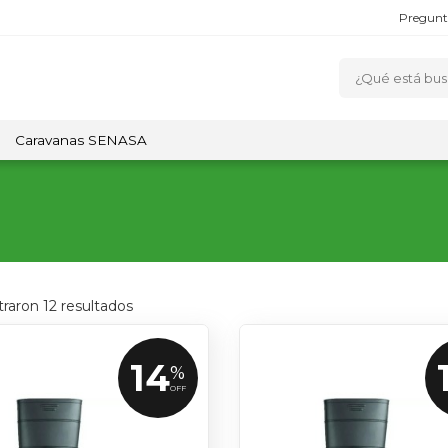
Pregunt
Caravanas SENASA
traron
12
resultados
14
%
OFF