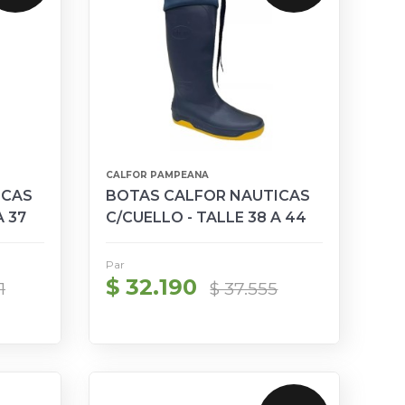
CALFOR PAMPEANA
ICAS
BOTAS CALFOR NAUTICAS
A 37
C/CUELLO - TALLE 38 A 44
Par
$ 32.190
1
$ 37.555