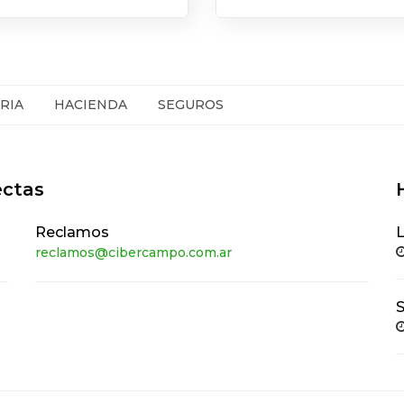
RIA
HACIENDA
SEGUROS
ectas
Reclamos
L
reclamos@cibercampo.com.ar