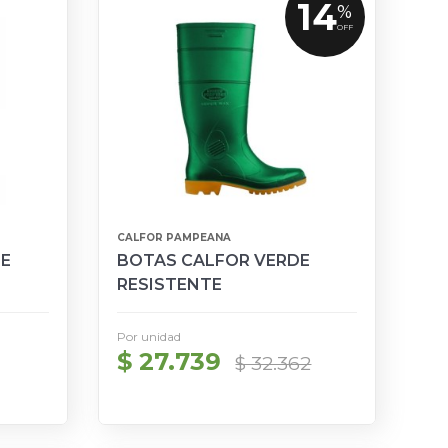
14
%
OFF
CALFOR PAMPEANA
NE
BOTAS CALFOR VERDE
RESISTENTE
HIDROCARBURO - TALLE 36
A 46
Por unidad
$ 27.739
$ 32.362