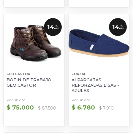
14
14
%
%
OFF
OFF
GEO CASTOR
ZORZAL
BOTIN DE TRABAJO -
ALPARGATAS
GEO CASTOR
REFORZADAS LISAS -
AZULES
Por unidad
Por unidad
$ 75.000
$ 6.780
$ 87.500
$ 7.910