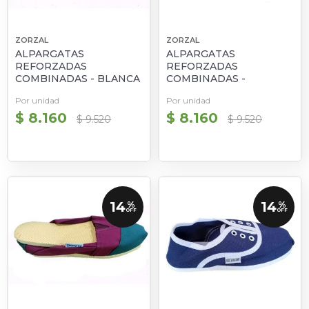
ZORZAL
ZORZAL
ALPARGATAS
ALPARGATAS
REFORZADAS
REFORZADAS
COMBINADAS - BLANCA
COMBINADAS -
Y ROJA
BLANCAS Y VERDES
Por unidad
Por unidad
$ 8.160
$ 8.160
$ 9.520
$ 9.520
14
14
%
%
OFF
OFF