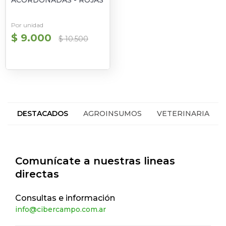
ACORDONADAS - ROJAS
Por unidad
$ 9.000
$ 10.500
DESTACADOS
AGROINSUMOS
VETERINARIA
HACIENDA
SEGUROS
Comunícate a nuestras lineas
directas
Consultas e información
info@cibercampo.com.ar