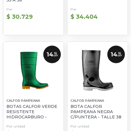
35 A 38
Par
Par
$ 30.729
$ 34.404
14
14
%
%
OFF
OFF
CALFOR PAMPEANA
CALFOR PAMPEANA
BOTAS CALFOR VERDE
BOTA CALFOR
RESISTENTE
PAMPEANA NEGRA
HIDROCARBURO -
C/PUNTERA - TALLE 38
TALLE 36 A 46
a 46
Por unidad
Por unidad