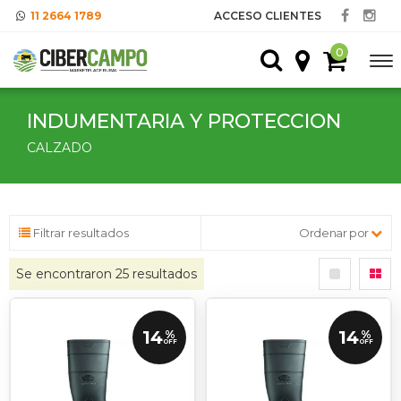
11 2664 1789
ACCESO CLIENTES
0
INDUMENTARIA Y PROTECCION
CALZADO
Filtrar resultados
Ordenar por
Se encontraron
25
resultados
14
14
%
%
OFF
OFF