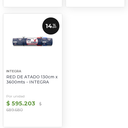
14
%
OFF
INTEGRA
RED DE ATADO 130cm x
3600mts - INTEGRA
Por unidad
$ 595.203
$
689.680