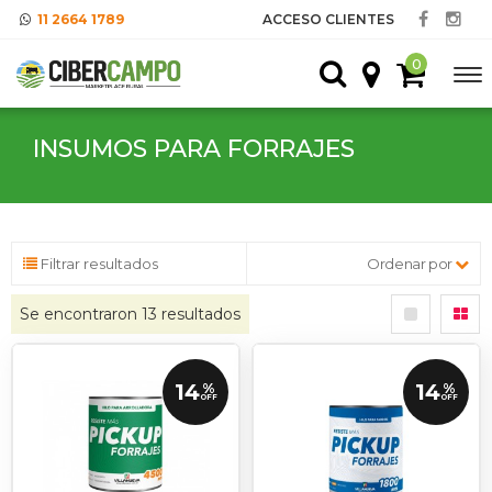
11 2664 1789
ACCESO CLIENTES
0
INSUMOS PARA FORRAJES
Filtrar resultados
Ordenar por
Se encontraron
13
resultados
14
14
%
%
OFF
OFF