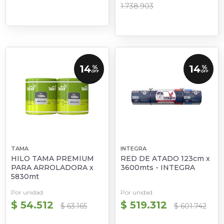
1.738.903
14
14
%
%
OFF
OFF
TAMA
INTEGRA
HILO TAMA PREMIUM
RED DE ATADO 123cm x
PARA ARROLADORA x
3600mts - INTEGRA
5830mt
Por unidad
Por unidad
$ 54.512
$ 519.312
$ 63.165
$ 601.742