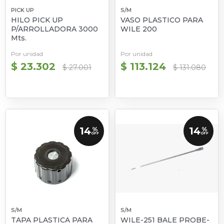
PICK UP
S/M
HILO PICK UP
VASO PLASTICO PARA
P/ARROLLADORA 3000
WILE 200
Mts.
Por unidad
Por unidad
$ 23.302
$ 113.124
$ 27.001
$ 131.080
14
14
%
%
OFF
OFF
S/M
S/M
TAPA PLASTICA PARA
WILE-251 BALE PROBE-