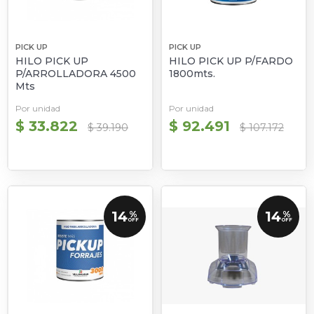
PICK UP
PICK UP
HILO PICK UP
HILO PICK UP P/FARDO
P/ARROLLADORA 4500
1800mts.
Mts
Por unidad
Por unidad
$ 33.822
$ 92.491
$ 39.190
$ 107.172
14
14
%
%
OFF
OFF