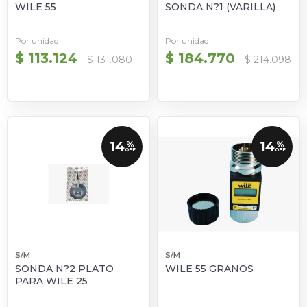
WILE 55
SONDA N?1 (VARILLA)
Por unidad
Por unidad
$ 113.124
$ 184.770
$ 131.080
$ 214.098
14
14
%
%
OFF
OFF
S/M
S/M
SONDA N?2 PLATO
WILE 55 GRANOS
PARA WILE 25