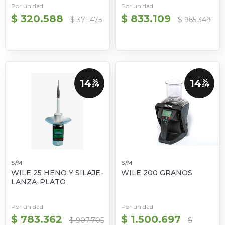
Por unidad
Por unidad
$ 320.588
$ 833.109
$ 371.475
$ 965.349
14
14
%
%
OFF
OFF
S/M
S/M
WILE 25 HENO Y SILAJE-
WILE 200 GRANOS
LANZA-PLATO
Por unidad
Por unidad
$ 783.362
$ 1.500.697
$ 907.705
$