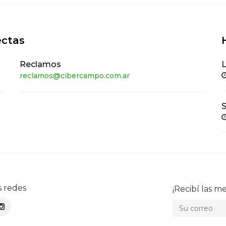
ectas
Reclamos
L
reclamos@cibercampo.com.ar
s redes
¡Recibí las me