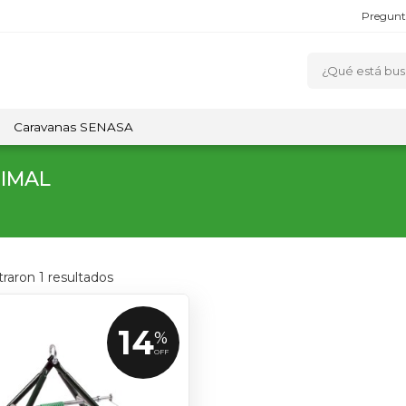
Pregunt
Caravanas SENASA
NIMAL
traron
1
resultados
14
%
OFF