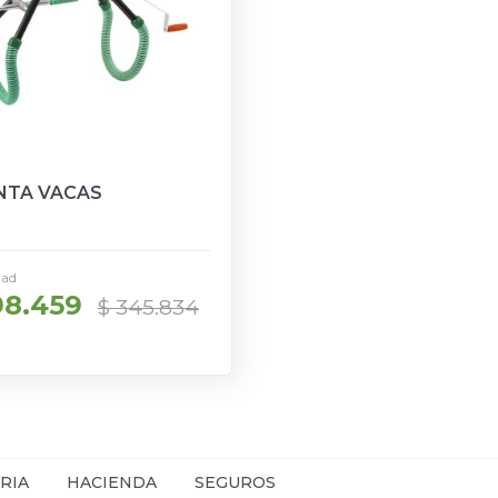
NTA VACAS
dad
98.459
$ 345.834
RIA
HACIENDA
SEGUROS