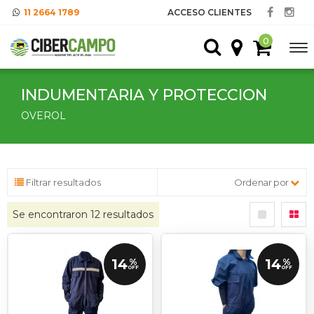
11 2664 1789
ACCESO CLIENTES
0
INDUMENTARIA Y PROTECCION
OVEROL
Filtrar resultados
Ordenar por
Se encontraron
12
resultados
14
14
%
%
OFF
OFF