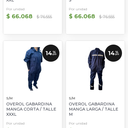
XXL
S
Por unidad
Por unidad
$ 66.068
$ 66.068
$ 76.555
$ 76.555
14
14
%
%
OFF
OFF
S/M
S/M
OVEROL GABARDINA
OVEROL GABARDINA
MANGA CORTA / TALLE
MANGA LARGA / TALLE
XXXL
M
Por unidad
Por unidad