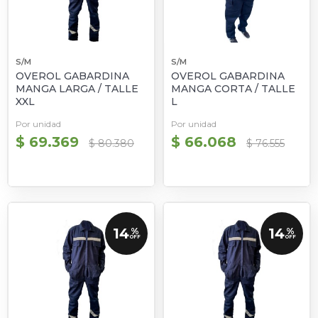
S/M
S/M
OVEROL GABARDINA
OVEROL GABARDINA
MANGA LARGA / TALLE
MANGA CORTA / TALLE
XXL
L
Por unidad
Por unidad
$ 69.369
$ 66.068
$ 80.380
$ 76.555
14
14
%
%
OFF
OFF