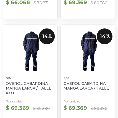
$ 66.068
$ 69.369
$ 76.555
$ 80.380
14
14
%
%
OFF
OFF
S/M
S/M
OVEROL GABARDINA
OVEROL GABARDINA
MANGA LARGA / TALLE
MANGA LARGA / TALLE
XXXL
L
Por unidad
Por unidad
$ 69.369
$ 69.369
$ 80.380
$ 80.380