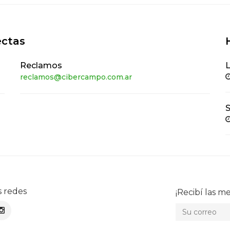
ectas
Reclamos
L
reclamos@cibercampo.com.ar
s redes
¡Recibí las me