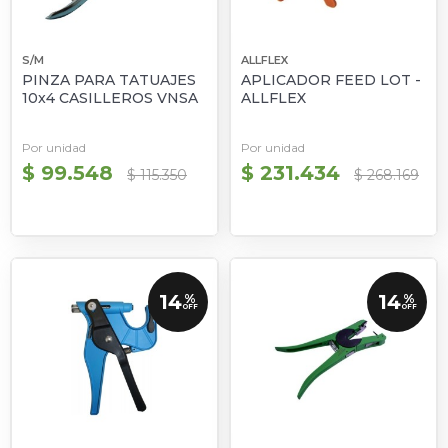
S/M
ALLFLEX
PINZA PARA TATUAJES
APLICADOR FEED LOT -
10x4 CASILLEROS VNSA
ALLFLEX
Por unidad
Por unidad
$ 99.548
$ 231.434
$ 115.350
$ 268.169
14
14
%
%
OFF
OFF