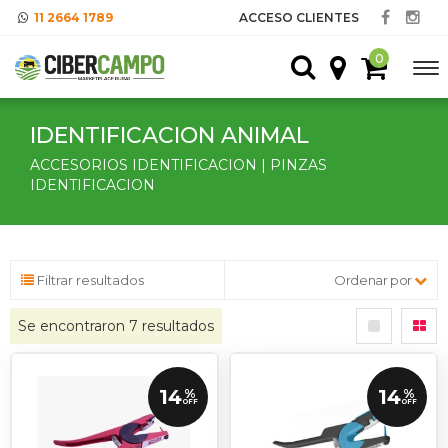
11 2664 1789
ACCESO CLIENTES
0
IDENTIFICACION ANIMAL
ACCESORIOS IDENTIFICACION | PINZAS
IDENTIFICACION
Filtrar resultados
Ordenar por
Se encontraron
7
resultados
14
14
%
%
OFF
OFF