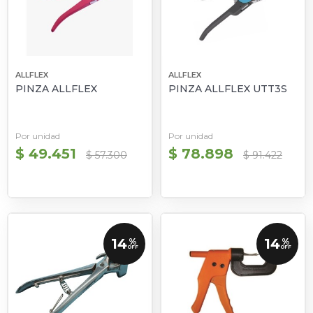
ALLFLEX
ALLFLEX
PINZA ALLFLEX
PINZA ALLFLEX UTT3S
Por unidad
Por unidad
$ 49.451
$ 78.898
$ 57.300
$ 91.422
14
14
%
%
OFF
OFF