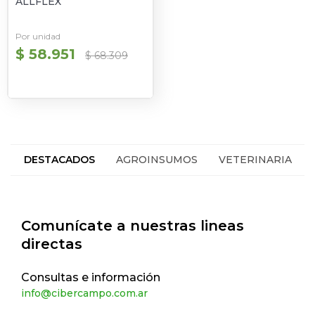
ALLFLEX
Por unidad
$ 58.951
$ 68.309
DESTACADOS
AGROINSUMOS
VETERINARIA
HACIENDA
SEGUROS
Comunícate a nuestras lineas
directas
Consultas e información
info@cibercampo.com.ar