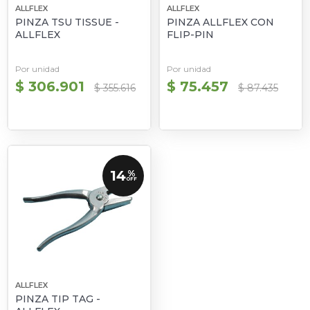
ALLFLEX
ALLFLEX
PINZA TSU TISSUE -
PINZA ALLFLEX CON
ALLFLEX
FLIP-PIN
Por unidad
Por unidad
$ 306.901
$ 75.457
$ 355.616
$ 87.435
14
%
OFF
ALLFLEX
PINZA TIP TAG -