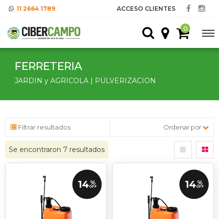
11 2664 1789
ACCESO CLIENTES
0
FERRETERIA
JARDIN y AGRICOLA | PULVERIZACION
Filtrar resultados
Ordenar por
Se encontraron
7
resultados
14
14
%
%
OFF
OFF