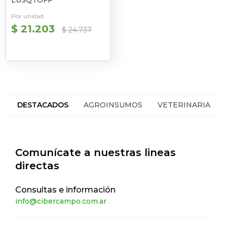
LUSQTOFF
Por unidad
$ 21.203
$ 24.737
DESTACADOS
AGROINSUMOS
VETERINARIA
HACIENDA
SEGUROS
Comunícate a nuestras lineas
directas
Consultas e información
info@cibercampo.com.ar