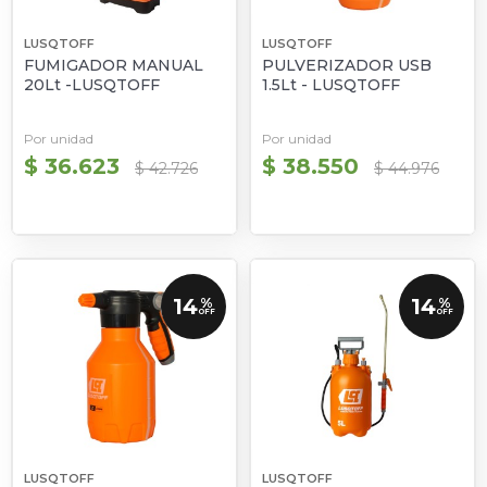
LUSQTOFF
LUSQTOFF
FUMIGADOR MANUAL
PULVERIZADOR USB
20Lt -LUSQTOFF
1.5Lt - LUSQTOFF
Por unidad
Por unidad
$ 36.623
$ 38.550
$ 42.726
$ 44.976
14
14
%
%
OFF
OFF
LUSQTOFF
LUSQTOFF