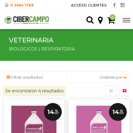
11 2664 1789
ACCESO CLIENTES
0
VETERINARIA
BIOLOGICOS | RESPIRATORIA
Filtrar resultados
Ordenar por
Se encontraron
4
resultados
14
14
%
%
OFF
OFF