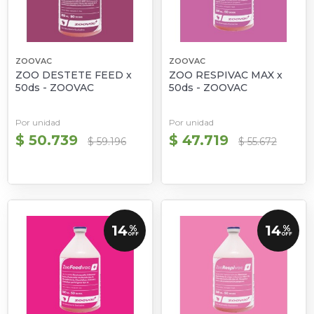
ZOOVAC
ZOOVAC
ZOO DESTETE FEED x
ZOO RESPIVAC MAX x
50ds - ZOOVAC
50ds - ZOOVAC
Por unidad
Por unidad
$ 50.739
$ 47.719
$ 59.196
$ 55.672
14
14
%
%
OFF
OFF