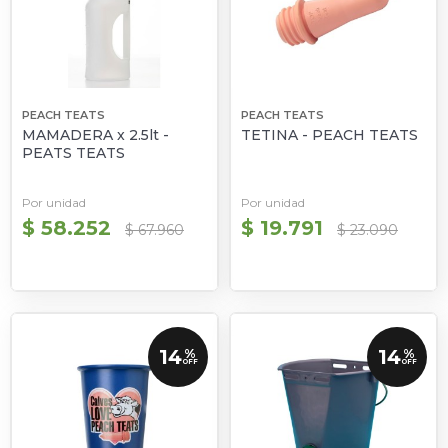
PEACH TEATS
PEACH TEATS
MAMADERA x 2.5lt -
TETINA - PEACH TEATS
PEATS TEATS
Por unidad
Por unidad
$ 58.252
$ 19.791
$ 67.960
$ 23.090
14
14
%
%
OFF
OFF