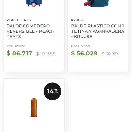
PEACH TEATS
KRUUSE
BALDE COMEDERO
BALDE PLASTICO CON 1
REVERSIBLE - PEACH
TETINA Y AGARRADERA
TEATS
- KRUUSE
Por unidad
Por unidad
$ 86.717
$ 56.029
$ 101.388
$ 64.923
14
%
OFF