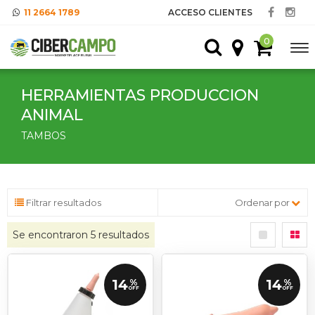
11 2664 1789
ACCESO CLIENTES
0
HERRAMIENTAS PRODUCCION
ANIMAL
TAMBOS
Filtrar resultados
Ordenar por
Se encontraron
5
resultados
14
14
%
%
OFF
OFF