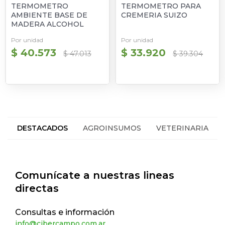
TERMOMETRO
TERMOMETRO PARA
AMBIENTE BASE DE
CREMERIA SUIZO
MADERA ALCOHOL
CHICO
Por unidad
Por unidad
$ 40.573
$ 33.920
$ 47.013
$ 39.304
DESTACADOS
AGROINSUMOS
VETERINARIA
HACIENDA
SEGUROS
Comunícate a nuestras lineas
directas
Consultas e información
info@cibercampo.com.ar