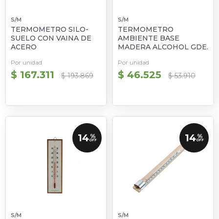
S/M
S/M
TERMOMETRO SILO-
TERMOMETRO
SUELO CON VAINA DE
AMBIENTE BASE
ACERO
MADERA ALCOHOL GDE.
Por unidad
Por unidad
$ 167.311
$ 46.525
$ 193.869
$ 53.910
14
14
%
%
OFF
OFF
S/M
S/M