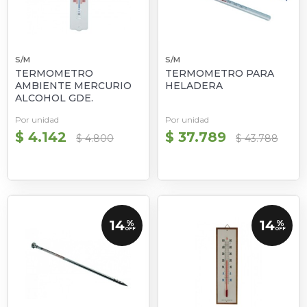
S/M
S/M
TERMOMETRO
TERMOMETRO PARA
AMBIENTE MERCURIO
HELADERA
ALCOHOL GDE.
Por unidad
Por unidad
$ 4.142
$ 37.789
$ 4.800
$ 43.788
14
14
%
%
OFF
OFF