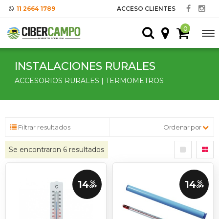
11 2664 1789
ACCESO CLIENTES
0
INSTALACIONES RURALES
ACCESORIOS RURALES | TERMOMETROS
Filtrar resultados
Ordenar por
Se encontraron
6
resultados
14
14
%
%
OFF
OFF