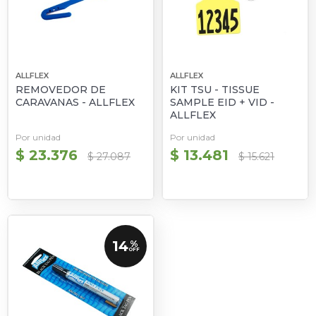
ALLFLEX
ALLFLEX
REMOVEDOR DE
KIT TSU - TISSUE
CARAVANAS - ALLFLEX
SAMPLE EID + VID -
ALLFLEX
Por unidad
Por unidad
$ 23.376
$ 13.481
$ 27.087
$ 15.621
14
%
OFF