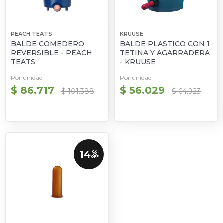
PEACH TEATS
KRUUSE
BALDE COMEDERO
BALDE PLASTICO CON 1
REVERSIBLE - PEACH
TETINA Y AGARRADERA
TEATS
- KRUUSE
Por unidad
Por unidad
$ 86.717
$ 56.029
$ 101.388
$ 64.923
14
%
OFF