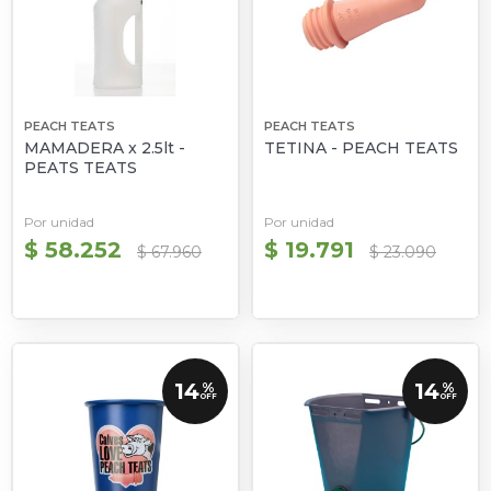
PEACH TEATS
PEACH TEATS
MAMADERA x 2.5lt -
TETINA - PEACH TEATS
PEATS TEATS
Por unidad
Por unidad
$ 58.252
$ 19.791
$ 67.960
$ 23.090
14
14
%
%
OFF
OFF