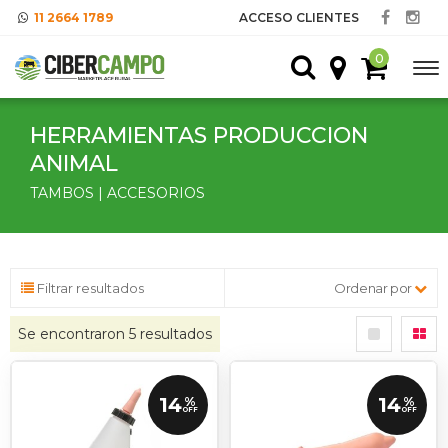
11 2664 1789
ACCESO CLIENTES
0
HERRAMIENTAS PRODUCCION
ANIMAL
TAMBOS | ACCESORIOS
Filtrar resultados
Ordenar por
Se encontraron
5
resultados
14
14
%
%
OFF
OFF