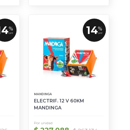
14
14
%
%
OFF
OFF
MANDINGA
ELECTRIF. 12 V 60KM
MANDINGA
Por unidad