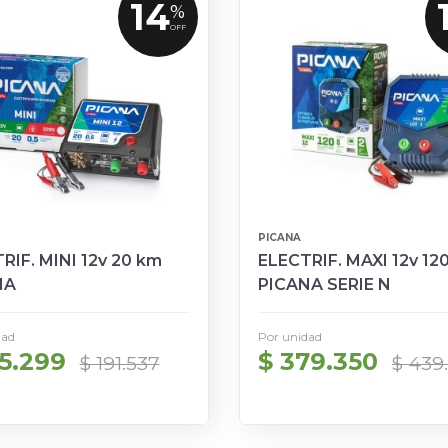
14
%
OFF
PICANA
RIF. MINI 12v 20 km
ELECTRIF. MAXI 12v 12
NA
PICANA SERIE N
dad
Por unidad
65.299
$ 379.350
$ 191.537
$ 439