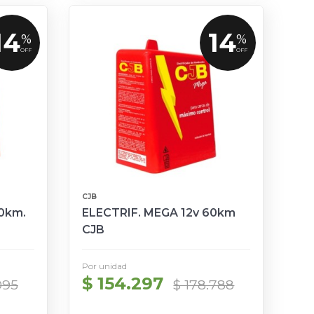
14
14
%
%
OFF
OFF
CJB
40km.
ELECTRIF. MEGA 12v 60km
CJB
Por unidad
$ 154.297
095
$ 178.788