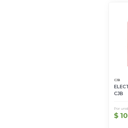
CJB
ELECT
CJB
Por uni
$ 10