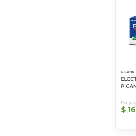
PICANA
ELECT
PICA
Por uni
$ 1