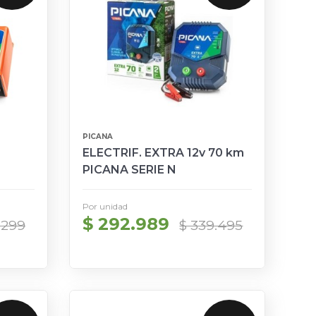
PICANA
ELECTRIF. EXTRA 12v 70 km
PICANA SERIE N
Por unidad
$ 292.989
.299
$ 339.495