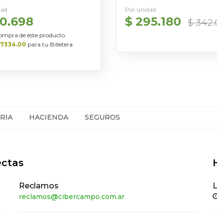
dad
Por unidad
90.698
$ 295.180
$ 342
ompra de este producto
7334.00
para tu Billetera
RIA
HACIENDA
SEGUROS
ectas
Reclamos
L
reclamos@cibercampo.com.ar