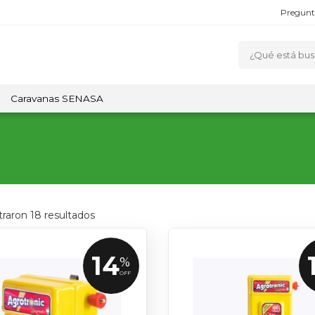
Pregunt
Caravanas SENASA
traron
18
resultados
14
%
OFF