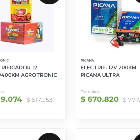
ONIC
PICANA
RIFICADOR 12
ELECTRIF. 12V 200KM
/400KM AGROTRONIC
PICANA ULTRA
dad
Por unidad
29.074
$ 670.820
$ 617.253
$ 777