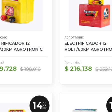
ONIC
AGROTRONIC
RIFICADOR 12
ELECTRIFICADOR 12
/30KM AGROTRONIC
VOLT/60KM AGROTRO
dad
Por unidad
69.728
$ 216.138
$ 198.016
$ 252.1
14
%
OFF