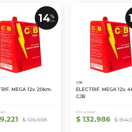
14
%
OFF
CJB
RIF. MEGA 12v. 20km.
ELECTRIF. MEGA 12v. 
CJB
dad
Por unidad
9.221
$ 132.986
$ 126.558
$ 154.