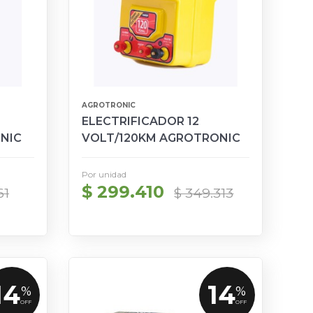
AGROTRONIC
ELECTRIFICADOR 12
NIC
VOLT/120KM AGROTRONIC
Por unidad
$ 299.410
61
$ 349.313
14
14
%
%
OFF
OFF