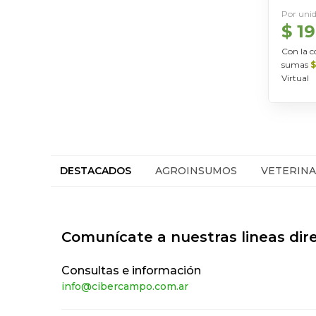
Por uni
$ 1
Con la c
sumas
$
Virtual
DESTACADOS
AGROINSUMOS
VETERINA
Comunícate a nuestras lineas dir
Consultas e información
info@cibercampo.com.ar