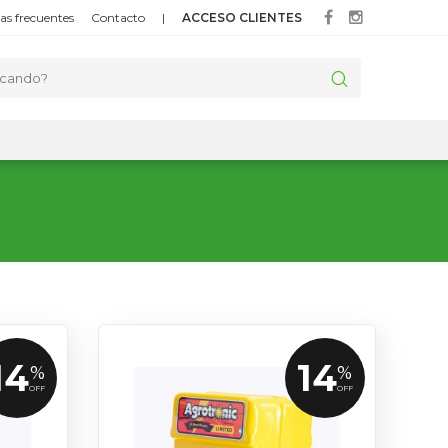
as frecuentes
Contacto
|
ACCESO CLIENTES
14
14
%
%
OFF
OFF