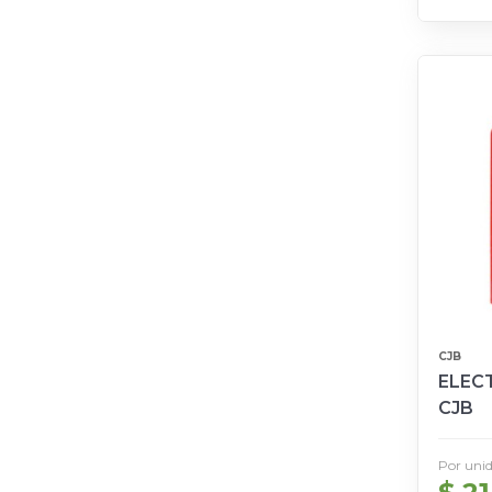
CJB
ELECT
CJB
Por uni