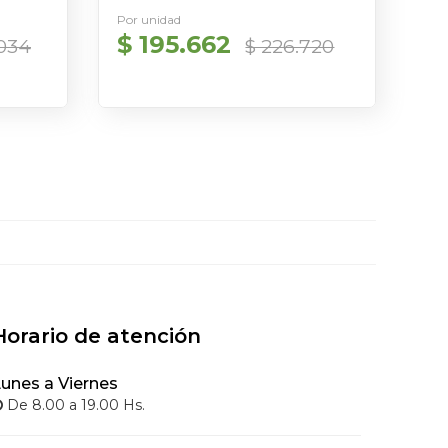
Por unidad
$ 195.662
.034
$ 226.720
Horario de atención
unes a Viernes
De 8.00 a 19.00 Hs.