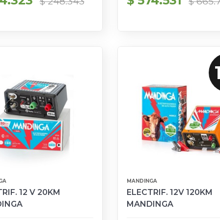
14.323
$ 574.531
$ 248.343
$ 665.
GA
MANDINGA
RIF. 12 V 20KM
ELECTRIF. 12V 120KM
INGA
MANDINGA