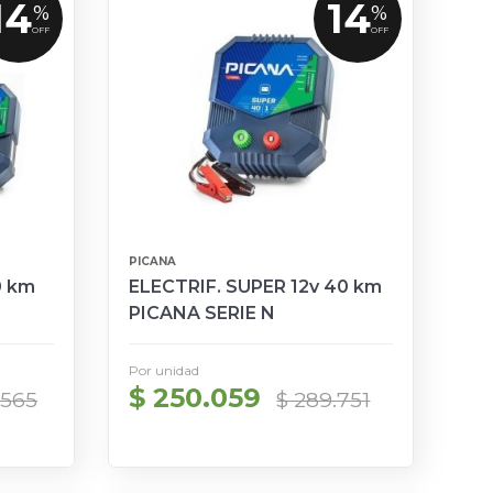
14
14
%
%
OFF
OFF
PICANA
0 km
ELECTRIF. SUPER 12v 40 km
PICANA SERIE N
Por unidad
$ 250.059
.565
$ 289.751