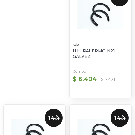
S/M
H.H. PALERMO N?1
GALVEZ
Combo
$ 6.404
$ 7.421
14
14
%
%
OFF
OFF