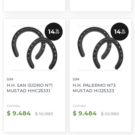
14
14
%
%
OFF
OFF
S/M
S/M
H.H. SAN ISIDRO N?1
H.H. PALERMO N?3
MUSTAD HHC25331
MUSTAD HIJ25323
Combo
Combo
$ 9.484
$ 9.484
$ 10.989
$ 10.989