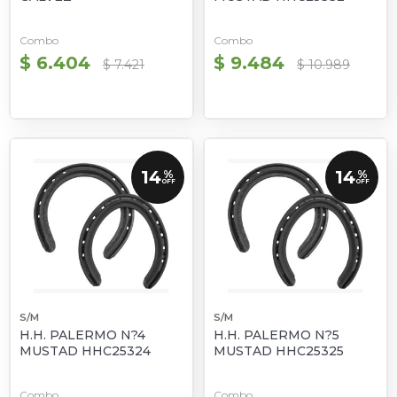
Combo
Combo
$ 6.404
$ 9.484
$ 7.421
$ 10.989
14
14
%
%
OFF
OFF
S/M
S/M
H.H. PALERMO N?4
H.H. PALERMO N?5
MUSTAD HHC25324
MUSTAD HHC25325
Combo
Combo