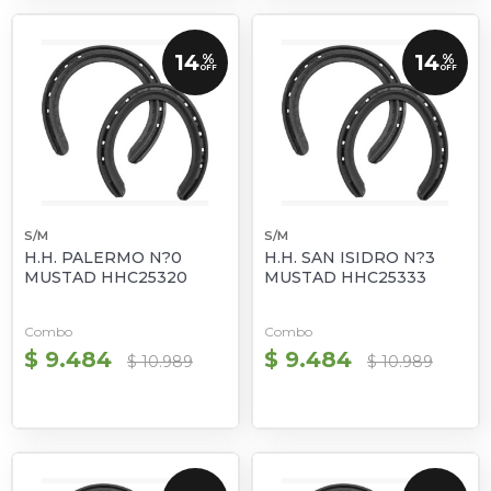
14
14
%
%
OFF
OFF
S/M
S/M
H.H. PALERMO N?0
H.H. SAN ISIDRO N?3
MUSTAD HHC25320
MUSTAD HHC25333
Combo
Combo
$ 9.484
$ 9.484
$ 10.989
$ 10.989