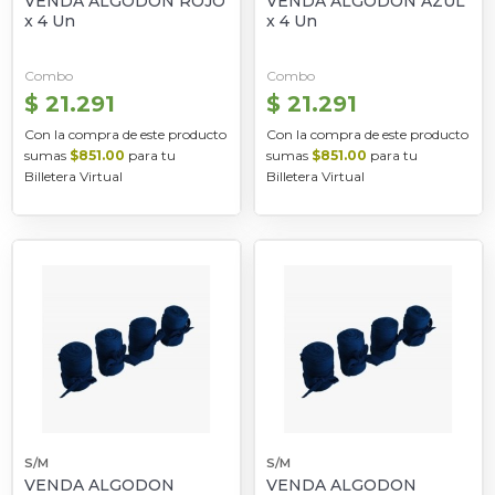
VENDA ALGODON ROJO
VENDA ALGODON AZUL
x 4 Un
x 4 Un
Combo
Combo
$ 21.291
$ 21.291
Con la compra de este producto
Con la compra de este producto
sumas
$851.00
para tu
sumas
$851.00
para tu
Billetera Virtual
Billetera Virtual
S/M
S/M
VENDA ALGODON
VENDA ALGODON