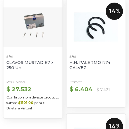
14
%
OFF
S/M
S/M
CLAVOS MUSTAD E7 x
H.H. PALERMO N?4
250 Un
GALVEZ
Por unidad
Combo
$ 27.532
$ 6.404
$ 7.421
Con la compra de este producto
sumas
$1101.00
para tu
Billetera Virtual
14
%
OFF