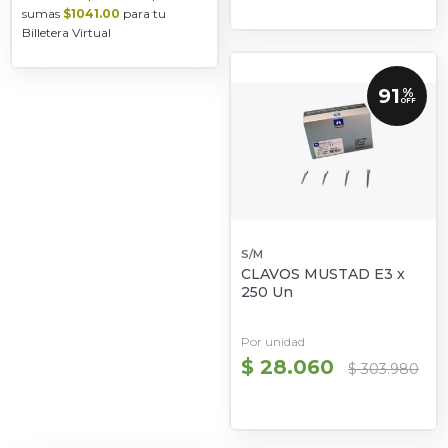
sumas
$1041.00
para tu
Billetera Virtual
91
%
OFF
S/M
CLAVOS MUSTAD E3 x
250 Un
Por unidad
$ 28.060
$ 303.980