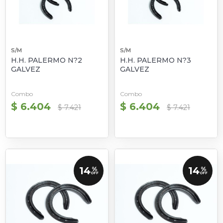
S/M
S/M
H.H. PALERMO N?2
H.H. PALERMO N?3
GALVEZ
GALVEZ
Combo
Combo
$ 6.404
$ 6.404
$ 7.421
$ 7.421
14
14
%
%
OFF
OFF