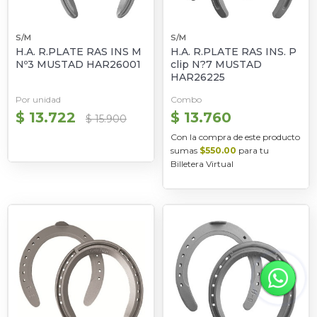
S/M
S/M
H.A. R.PLATE RAS INS M
H.A. R.PLATE RAS INS. P
Nº3 MUSTAD HAR26001
clip N?7 MUSTAD
HAR26225
Por unidad
Combo
$ 13.722
$ 13.760
$ 15.900
Con la compra de este producto
sumas
$550.00
para tu
Billetera Virtual