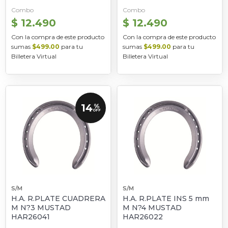
Combo
Combo
$ 12.490
$ 12.490
Con la compra de este producto
Con la compra de este producto
sumas
$499.00
para tu
sumas
$499.00
para tu
Billetera Virtual
Billetera Virtual
14
%
OFF
S/M
S/M
H.A. R.PLATE CUADRERA
H.A. R.PLATE INS 5 mm
M N?3 MUSTAD
M N?4 MUSTAD
HAR26041
HAR26022