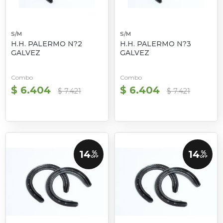
S/M
S/M
H.H. PALERMO N?2
H.H. PALERMO N?3
GALVEZ
GALVEZ
Combo
Combo
$ 6.404
$ 6.404
$ 7.421
$ 7.421
14
14
%
%
OFF
OFF