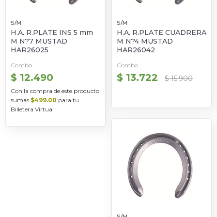
S/M
S/M
H.A. R.PLATE INS 5 mm
H.A. R.PLATE CUADRERA
M N?7 MUSTAD
M N?4 MUSTAD
HAR26025
HAR26042
Combo
Combo
$ 12.490
$ 13.722
$ 15.900
Con la compra de este producto
sumas
$499.00
para tu
Billetera Virtual
S/M