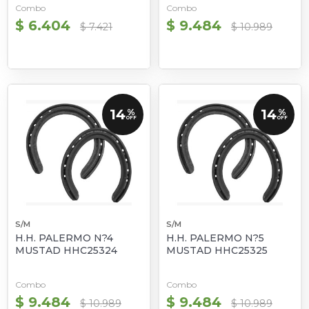
Combo
Combo
$ 6.404
$ 9.484
$ 7.421
$ 10.989
14
14
%
%
OFF
OFF
S/M
S/M
H.H. PALERMO N?4
H.H. PALERMO N?5
MUSTAD HHC25324
MUSTAD HHC25325
Combo
Combo
$ 9.484
$ 9.484
$ 10.989
$ 10.989