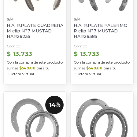
S/M
S/M
H.A. R.PLATE CUADRERA
H.A. R.PLATE PALERMO
M clip N?7 MUSTAD
P clip N?7 MUSTAD
HAR26235
HAR26385
Combo
Combo
$ 13.733
$ 13.733
Con la compra de este producto
Con la compra de este producto
sumas
$549.00
para tu
sumas
$549.00
para tu
Billetera Virtual
Billetera Virtual
14
%
OFF