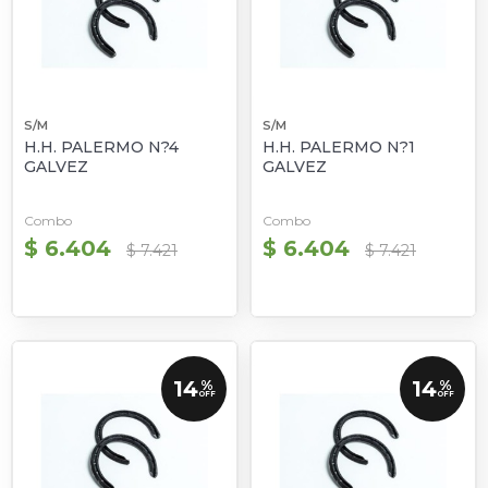
S/M
S/M
H.H. PALERMO N?4
H.H. PALERMO N?1
GALVEZ
GALVEZ
Combo
Combo
$ 6.404
$ 6.404
$ 7.421
$ 7.421
14
14
%
%
OFF
OFF