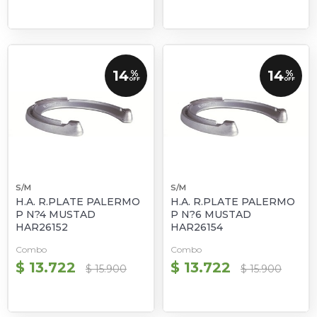
14
14
%
%
OFF
OFF
S/M
S/M
H.A. R.PLATE PALERMO
H.A. R.PLATE PALERMO
P N?4 MUSTAD
P N?6 MUSTAD
HAR26152
HAR26154
Combo
Combo
$ 13.722
$ 13.722
$ 15.900
$ 15.900