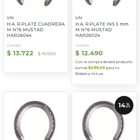
S/M
S/M
H.A. R.PLATE CUADRERA
H.A. R.PLATE INS 5 mm
M N?6 MUSTAD
M N?6 MUSTAD
HAR26044
HAR26024
Combo
Combo
$ 13.722
$ 12.490
$ 15.900
Con la compra de este producto
sumas
$499.00
para tu
Billetera Virtual
14
%
OFF