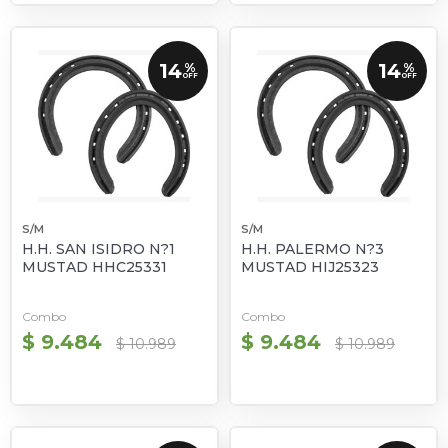
14
14
%
%
OFF
OFF
S/M
S/M
H.H. SAN ISIDRO N?1
H.H. PALERMO N?3
MUSTAD HHC25331
MUSTAD HIJ25323
Combo
Combo
$ 9.484
$ 9.484
$ 10.989
$ 10.989