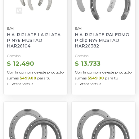
S/M
S/M
H.A. R.PLATE LA PLATA
H.A. R.PLATE PALERMO
P N?6 MUSTAD
P clip N?4 MUSTAD
HAR26104
HAR26382
Combo
Combo
$ 12.490
$ 13.733
Con la compra de este producto
Con la compra de este producto
sumas
$499.00
para tu
sumas
$549.00
para tu
Billetera Virtual
Billetera Virtual