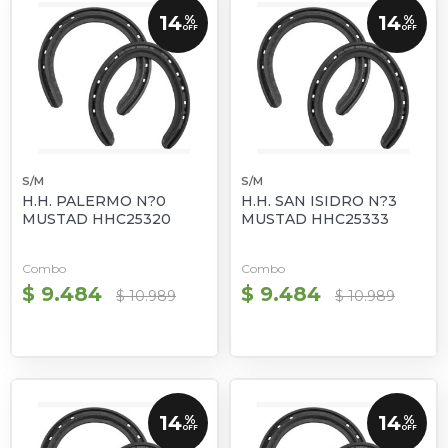
14
14
%
%
OFF
OFF
S/M
S/M
H.H. PALERMO N?0
H.H. SAN ISIDRO N?3
MUSTAD HHC25320
MUSTAD HHC25333
Combo
Combo
$ 9.484
$ 9.484
$ 10.989
$ 10.989
14
14
%
%
OFF
OFF