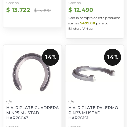
Combo
Combo
$ 13.722
$ 12.490
$ 15.900
Con la compra de este producto
sumas
$499.00
para tu
Billetera Virtual
14
14
%
%
OFF
OFF
S/M
S/M
H.A. R.PLATE CUADRERA
H.A. R.PLATE PALERMO
M N?5 MUSTAD
P N?3 MUSTAD
HAR26043
HAR26151
Combo
Combo