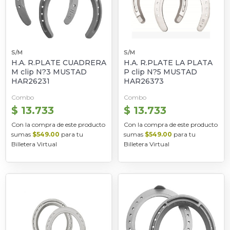
S/M
S/M
H.A. R.PLATE CUADRERA
H.A. R.PLATE LA PLATA
M clip N?3 MUSTAD
P clip N?5 MUSTAD
HAR26231
HAR26373
Combo
Combo
$ 13.733
$ 13.733
Con la compra de este producto
Con la compra de este producto
sumas
$549.00
para tu
sumas
$549.00
para tu
Billetera Virtual
Billetera Virtual