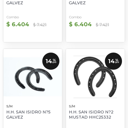
GALVEZ
GALVEZ
Combo
Combo
$ 6.404
$ 6.404
$ 7.421
$ 7.421
14
14
%
%
OFF
OFF
S/M
S/M
H.H. SAN ISIDRO N?5
H.H. SAN ISIDRO N?2
GALVEZ
MUSTAD HHC25332