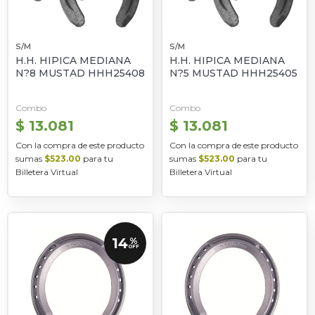
S/M
S/M
H.H. HIPICA MEDIANA
H.H. HIPICA MEDIANA
N?8 MUSTAD HHH25408
N?5 MUSTAD HHH25405
Combo
Combo
$ 13.081
$ 13.081
Con la compra de este producto
Con la compra de este producto
sumas
$523.00
para tu
sumas
$523.00
para tu
Billetera Virtual
Billetera Virtual
14
%
OFF