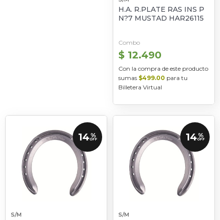
H.A. R.PLATE RAS INS P
N?7 MUSTAD HAR26115
Combo
$ 12.490
Con la compra de este producto
sumas
$499.00
para tu
Billetera Virtual
14
14
%
%
OFF
OFF
S/M
S/M