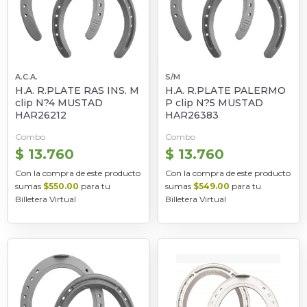
A.C.A.
S/M
H.A. R.PLATE RAS INS. M
H.A. R.PLATE PALERMO
clip N?4 MUSTAD
P clip N?5 MUSTAD
HAR26212
HAR26383
Combo
Combo
$ 13.760
$ 13.760
Con la compra de este producto
Con la compra de este producto
sumas
$550.00
para tu
sumas
$549.00
para tu
Billetera Virtual
Billetera Virtual