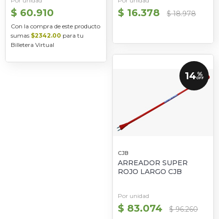
Por unidad
Por unidad
$ 60.910
$ 16.378
$ 18.978
Con la compra de este producto
sumas
$2342.00
para tu
Billetera Virtual
14
%
OFF
CJB
ARREADOR SUPER
ROJO LARGO CJB
Por unidad
$ 83.074
$ 96.260