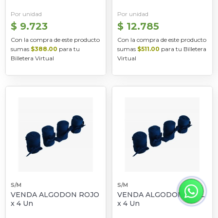
Por unidad
Por unidad
$ 9.723
$ 12.785
Con la compra de este producto
Con la compra de este producto
sumas
$388.00
para tu
sumas
$511.00
para tu Billetera
Billetera Virtual
Virtual
S/M
S/M
VENDA ALGODON ROJO
VENDA ALGODON AZUL
x 4 Un
x 4 Un