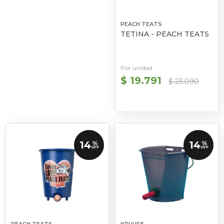
PEACH TEATS
TETINA - PEACH TEATS
Por unidad
$ 19.791
$ 23.090
14
14
%
%
OFF
OFF
PEACH TEATS
KRUUSE