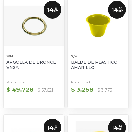
14
14
%
%
OFF
OFF
S/M
S/M
ARGOLLA DE BRONCE
BALDE DE PLASTICO
VNSA
AMARILLO
Por unidad
Por unidad
$ 49.728
$ 3.258
$ 57.621
$ 3.775
14
14
%
%
OFF
OFF