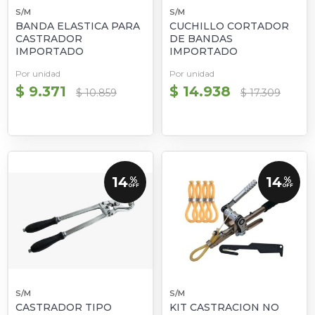
S/M
S/M
BANDA ELASTICA PARA
CUCHILLO CORTADOR
CASTRADOR
DE BANDAS
IMPORTADO
IMPORTADO
Por unidad
Por unidad
$ 9.371
$ 14.938
$ 10.859
$ 17.309
14
14
%
%
OFF
OFF
S/M
S/M
CASTRADOR TIPO
KIT CASTRACION NO