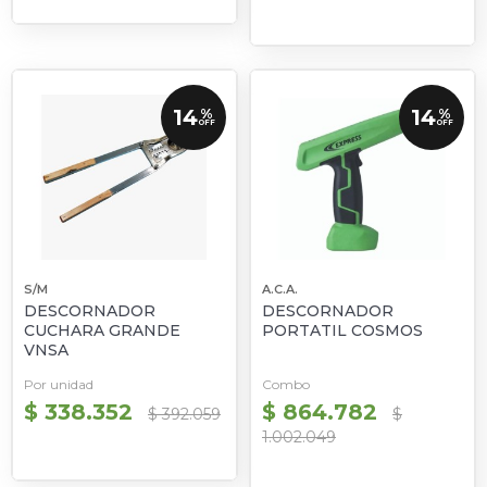
14
14
%
%
OFF
OFF
S/M
A.C.A.
DESCORNADOR
DESCORNADOR
CUCHARA GRANDE
PORTATIL COSMOS
VNSA
Por unidad
Combo
$ 338.352
$ 864.782
$ 392.059
$
1.002.049