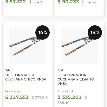
$ 57.322
$ 90.233
$ 66.420
$ 104.556
14
14
%
%
OFF
OFF
S/M
S/M
DESCORNADOR
DESCORNADOR
CUCHARA CHICO VNSA
CUCHARA MEDIANO
VNSA
Por unidad
Por unidad
$ 327.553
$ 335.202
$ 379.545
$
388.409