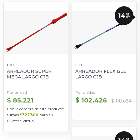
14
%
OFF
CJB
CJB
ARREADOR SUPER
ARREADOR FLEXIBLE
MEGA LARGO CJB
LARGO CJB
Por unidad
Por unidad
$ 85.221
$ 102.426
$ 118.684
Con la compra de este producto
sumas
$3277.00
para tu
Billetera Virtual
%