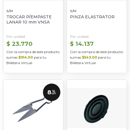
S/M
S/M
TROCAR P/EMPASTE
PINZA ELASTRATOR
LANAR 10 mm VNSA
Por unidad
Por unidad
$ 23.770
$ 14.137
Con la compra de este producto
Con la compra de este producto
sumas
$914.00
para tu
sumas
$543.00
para tu
Billetera Virtual
Billetera Virtual
8
%
OFF