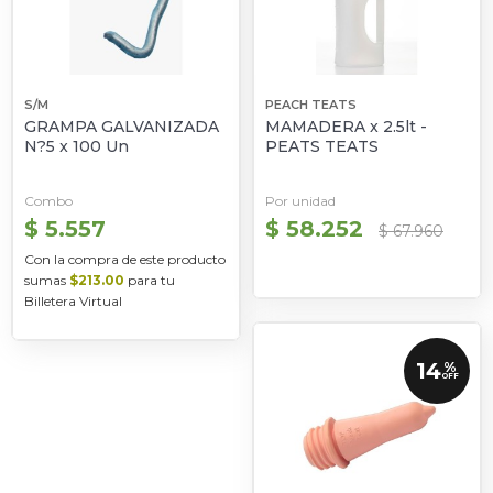
S/M
PEACH TEATS
GRAMPA GALVANIZADA
MAMADERA x 2.5lt -
N?5 x 100 Un
PEATS TEATS
Combo
Por unidad
$ 5.557
$ 58.252
$ 67.960
Con la compra de este producto
sumas
$213.00
para tu
Billetera Virtual
14
%
OFF