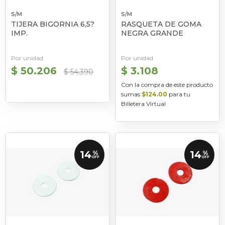
S/M
S/M
TIJERA BIGORNIA 6,5?
RASQUETA DE GOMA
IMP.
NEGRA GRANDE
Por unidad
Por unidad
$ 50.206
$ 3.108
$ 54.390
Con la compra de este producto
sumas
$124.00
para tu
Billetera Virtual
14
14
%
%
OFF
OFF