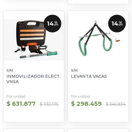
14
14
%
%
OFF
OFF
S/M
S/M
INMOVILIZADOR ELECT.
LEVANTA VACAS
VNSA
Por unidad
Por unidad
$ 631.877
$ 298.459
$ 732.175
$ 345.834