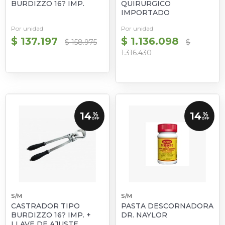
BURDIZZO 16? IMP.
QUIRURGICO
IMPORTADO
Por unidad
Por unidad
$ 137.197
$ 1.136.098
$ 158.975
$
1.316.430
14
14
%
%
OFF
OFF
S/M
S/M
CASTRADOR TIPO
PASTA DESCORNADORA
BURDIZZO 16? IMP. +
DR. NAYLOR
LLAVE DE AJUSTE