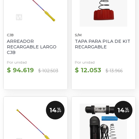
CJB
S/M
ARREADOR
TAPA PARA PILA DE KIT
RECARGABLE LARGO
RECARGABLE
CJB
Por unidad
Por unidad
$ 94.619
$ 12.053
$ 102.503
$ 13.966
14
14
%
%
OFF
OFF