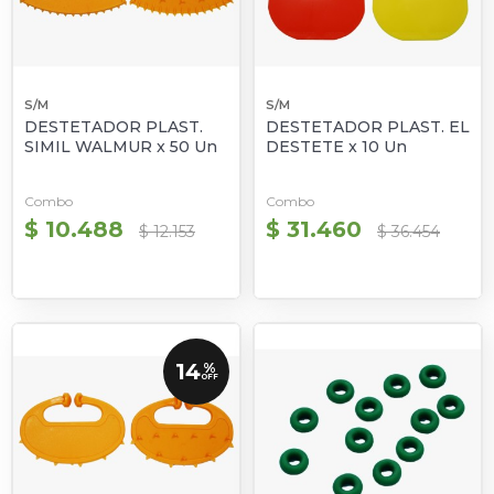
S/M
S/M
DESTETADOR PLAST.
DESTETADOR PLAST. EL
SIMIL WALMUR x 50 Un
DESTETE x 10 Un
Combo
Combo
$ 10.488
$ 31.460
$ 12.153
$ 36.454
14
%
OFF