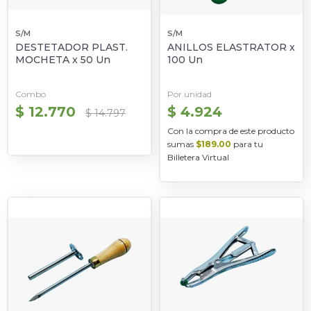
S/M
S/M
DESTETADOR PLAST.
ANILLOS ELASTRATOR x
MOCHETA x 50 Un
100 Un
Combo
Por unidad
$ 12.770
$ 4.924
$ 14.797
Con la compra de este producto
sumas
$189.00
para tu
Billetera Virtual