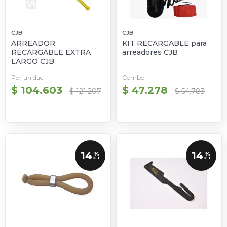
CJB
CJB
ARREADOR
KIT RECARGABLE para
RECARGABLE EXTRA
arreadores CJB
LARGO CJB
Por unidad
Combo
$ 104.603
$ 47.278
$ 121.207
$ 54.783
14
14
%
%
OFF
OFF