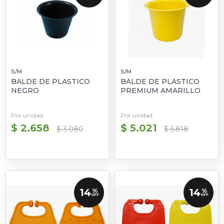
S/M
S/M
BALDE DE PLASTICO
BALDE DE PLASTICO
NEGRO
PREMIUM AMARILLO
Por unidad
Por unidad
$ 2.658
$ 5.021
$ 3.080
$ 5.818
14
14
%
%
OFF
OFF