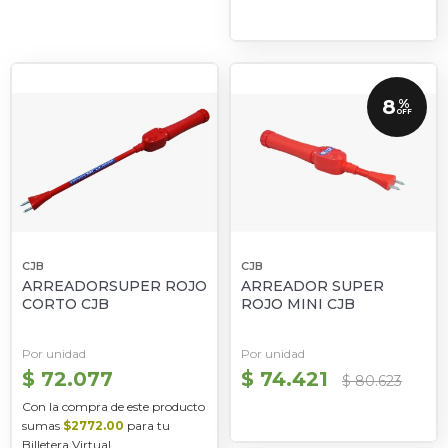
8
%
OFF
CJB
CJB
ARREADORSUPER ROJO
ARREADOR SUPER
CORTO CJB
ROJO MINI CJB
Por unidad
Por unidad
$ 72.077
$ 74.421
$ 80.623
Con la compra de este producto
sumas
$2772.00
para tu
Billetera Virtual