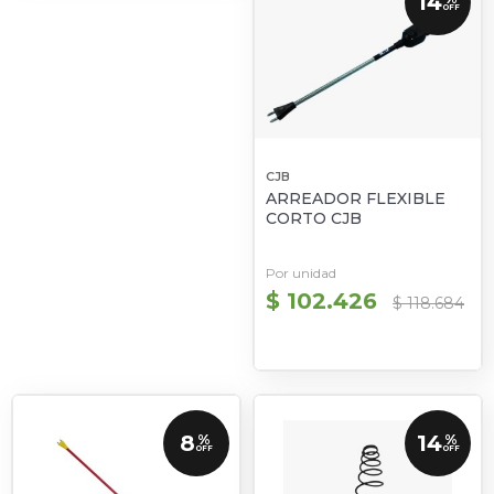
14
OFF
CJB
ARREADOR FLEXIBLE
CORTO CJB
Por unidad
$ 102.426
$ 118.684
8
14
%
%
OFF
OFF