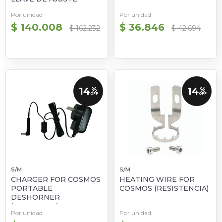
Por unidad
Por unidad
$ 140.008
$ 36.846
$ 162.232
$ 42.694
14
14
%
%
OFF
OFF
S/M
S/M
CHARGER FOR COSMOS
HEATING WIRE FOR
PORTABLE
COSMOS (RESISTENCIA)
DESHORNER
(CARGADOR)
Por unidad
Por unidad